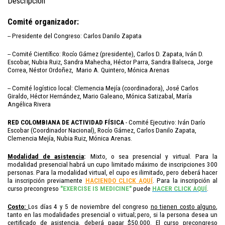
Descripción
Comité organizador:
-- Presidente del Congreso: Carlos Danilo Zapata
-- Comité Científico: Rocío Gámez (presidente), Carlos D. Zapata, Iván D.
Escobar, Nubia Ruiz, Sandra Mahecha, Héctor Parra, Sandra Balseca, Jorge
Correa, Néstor Ordoñez, Mario A. Quintero, Mónica Arenas
-- Comité logístico local: Clemencia Mejía (coordinadora), José Carlos
Giraldo, Héctor Hernández, Mario Galeano, Mónica Satizabal, María
Angélica Rivera
RED COLOMBIANA DE ACTIVIDAD FÍSICA
- Comité Ejecutivo: Iván Darío
Escobar (Coordinador Nacional), Rocío Gámez, Carlos Danilo Zapata,
Clemencia Mejía, Nubia Ruiz, Mónica Arenas.
Modalidad de asistencia
:
Mixto, o sea presencial y virtual. Para la
modalidad presencial habrá un cupo limitado máximo de inscripciones 300
personas. Para la modalidad virtual, el cupo es ilimitado, pero deberá hacer
la inscripción previamente
HACIENDO CLICK AQUÍ
. Para la inscripción al
curso precongreso
"EXERCISE IS MEDICINE"
puede
HACER CLICK AQUÍ
.
Costo:
Los días 4 y 5 de noviembre del congreso
no tienen costo alguno
,
tanto en las modalidades presencial o virtual; pero, si la persona desea un
certificado de asistencia, deberá pagar $50.000. El curso precongreso