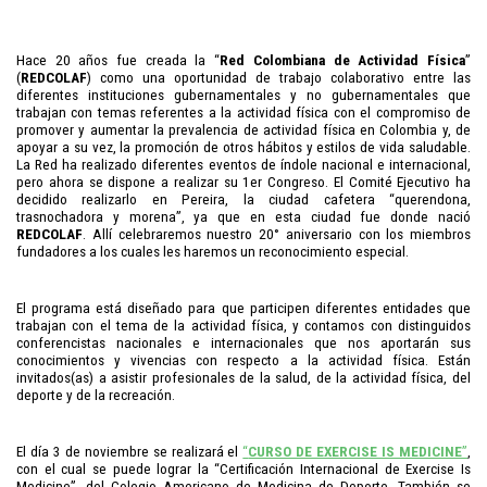
Hace 20 años fue creada la “
Red Colombiana de Actividad Física
”
(
REDCOLAF
) como una oportunidad de trabajo colaborativo entre las
diferentes instituciones gubernamentales y no gubernamentales que
trabajan con temas referentes a la actividad física con el compromiso de
promover y aumentar la prevalencia de actividad física en Colombia y, de
apoyar a su vez, la promoción de otros hábitos y estilos de vida saludable.
La Red ha realizado diferentes eventos de índole nacional e internacional,
pero ahora se dispone a realizar su 1er Congreso. El Comité Ejecutivo ha
decidido realizarlo en Pereira, la ciudad cafetera “querendona,
trasnochadora y morena”, ya que en esta ciudad fue donde nació
REDCOLAF
. Allí celebraremos nuestro 20° aniversario con los miembros
fundadores a los cuales les haremos un reconocimiento especial.
El programa está diseñado para que participen diferentes entidades que
trabajan con el tema de la actividad física, y contamos con distinguidos
conferencistas nacionales e internacionales que nos aportarán sus
conocimientos y vivencias con respecto a la actividad física. Están
invitados(as) a asistir profesionales de la salud, de la actividad física, del
deporte y de la recreación.
El día 3 de noviembre se realizará el
“
CURSO DE EXERCISE IS MEDICINE
”
,
con el cual se puede lograr la “Certificación Internacional de Exercise Is
Medicine”, del Colegio Americano de Medicina de Deporte. También se