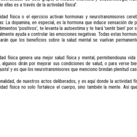
ellas es a través de la actividad física”.
idad física o el ejercicio activan hormonas y neurotransmisores cere
inas: La dopamina, en especial, es la hormona que induce sensación de pl
imientos 'positivos', te levanta la autoestima y te hará 'sentir bien' por
inalmente ayuda a controlar las emociones negativas. Todas estas hormona
e, harán que los beneficios sobre la salud mental se vuelvan permane
ad física genera una mejor salud física y mental, permitiendouna vida
a, algunos dirán por mejorar sus condiciones de salud, o para verse bi
sta' y es que los neurotransmisores que menciono brindan plenitud casi
alidad, de nuestros actos deliberados, y es aquí donde la actividad fí
idad física no solo fortalece el cuerpo, sino también la mente. Así que