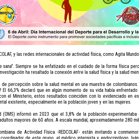
LAF, y las redes internacionales de actividad física, como Agita Mundo, e
sana”. Siempre se ha enfatizado en el cuidado de la forma física pero
investigación ha resaltado la conexión entre la salud física y la salud me
ta de percepción sobre la salud mental en una muestra de colombianos.
 El 66,3% declaró que en algún momento de su vida había enfrentado a
on el Ministerio, estos resultados coinciden con lo evidenciado en es
tal existente, especialmente en la población joven y en las mujeres.
ud (OMS) informó en 2023 que el 3,8% de la población experimentaba d
s adultos mayores de 60 años. A escala mundial, aproximadamente 280 mi
lombiana de Actividad Física -REDCOLAF- están invitando a conmemora
coordinador de este grupo, el médico internista y endocrinólogo, Iván 