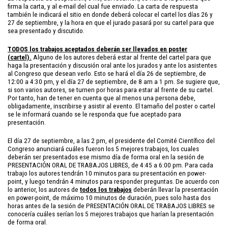
firma la carta, y al e-mail del cual fue enviado. La carta de respuesta
también le indicará el sitio en donde deberá colocar el cartel los días 26 y
27 de septiembre, y la hora en que el jurado pasará por su cartel para que
sea presentado y discutido.
TODOS los trabajos aceptados deberán ser llevados en poster
(cartel)
.
Alguno de los autores deberá estar al frente del cartel para que
haga la presentación y discusión oral ante los jurados y ante los asistentes
al Congreso que desean verlo. Esto se hará el día 26 de septiembre, de
12:00 a 4:30 pm, y el día 27 de septiembre, de 8 am a 1 pm. Se sugiere que,
si son varios autores, se turnen por horas para estar al frente de su cartel.
Por tanto, han de tener en cuenta que al menos una persona debe,
obligadamente, inscribirse y asistir al evento. El tamaño del poster o cartel
se le informará cuando se le responda que fue aceptado para
presentación.
El día 27 de septiembre, a las 2 pm, el presidente del Comité Científico del
Congreso anunciará cuáles fueron los 5 mejores trabajos, los cuales
deberán ser presentados ese mismo día de forma oral en la sesión de
PRESENTACIÓN ORAL DE TRABAJOS LIBRES, de 4:45 a 6:00 pm. Para cada
trabajo los autores tendrán 10 minutos para su presentación en power-
point, y luego tendrán 4 minutos para responder preguntas. De acuerdo con
lo anterior, los autores de
todos los trabajos
deberán llevar la presentación
en power-point, de máximo 10 minutos de duración, pues solo hasta dos
horas antes de la sesión de PRESENTACIÓN ORAL DE TRABAJOS LIBRES se
conocería cuáles serían los 5 mejores trabajos que harían la presentación
de forma oral.