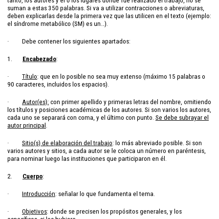
tanto, los autores y el o los lugares donde fue realizado el trabajo, no se
suman a estas 350 palabras. Si va a utilizar contracciones o abreviaturas,
deben explicarlas desde la primera vez que las utilicen en el texto (ejemplo:
el síndrome metabólico (SM) es un…).
· Debe contener los siguientes apartados:
1.
Encabezado
:
·
Título
: que en lo posible no sea muy extenso (máximo 15 palabras o
90 caracteres, incluidos los espacios).
·
Autor(es):
con primer apellido y primeras letras del nombre, omitiendo
los títulos y posiciones académicas de los autores. Si son varios los autores,
cada uno se separará con coma, y el último con punto.
Se debe subrayar el
autor principal
.
·
Sitio(s) de elaboración del trabajo
: lo más abreviado posible. Si son
varios autores y sitios, a cada autor se le coloca un número en paréntesis,
para nominar luego las instituciones que participaron en él.
2.
Cuerpo
:
·
Introducción
: señalar lo que fundamenta el tema.
·
Objetivos
: donde se precisen los propósitos generales, y los