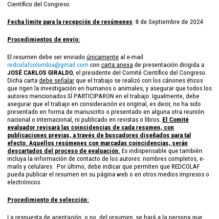
Científico del Congreso.
Fecha límite para la recepción de resúmenes
: 8 de Septiembre de 2024
Procedimientos de envío:
El resumen debe ser enviado
únicamente
al e-mail
redcolafcolombia@gmail.com
con
carta anexa
de presentación dirigida a
JOSÉ CARLOS GIRALDO
, el presidente del Comité Científico del Congreso.
Dicha carta
debe señalar
que el trabajo se realizó con los cánones éticos
que rigen la investigación en humanos o animales, y asegurar que todos los
autores mencionados SÍ PARTICIPARON en el trabajo. Igualmente, debe
asegurar que el trabajo en consideración es original, es decir, no ha sido
presentado en forma de manuscrito o presentado en alguna otra reunión
nacional o internacional, ni publicado en revistas o libros.
El Comité
evaluador revisará las coincidencias de cada resumen, con
publicaciones previas, a través de buscadores diseñados para tal
efecto. Aquellos resúmenes con marcadas coincidencias, serán
descartados del proceso de evaluación.
Es indispensable que también
incluya la información de contacto de los autores: nombres completos, e-
mails y celulares. Por último, debe indicar que permiten que REDCOLAF
pueda publicar el resumen en su página web o en otros medios impresos o
electrónicos.
Procedimiento de selección:
La respuesta de aceptación, o no, del resumen, se hará a la persona que